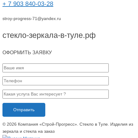
+ 7 903 840-03-28
stroy-progress-71@yandex.ru
стекло-зеркала-в-туле.рф
ОФОРМИТЬ ЗАЯВКУ
© 2026 Компания «Строй-Прогресс». Стекло в Туле. Изделия из
зеркала и стекла на заказ